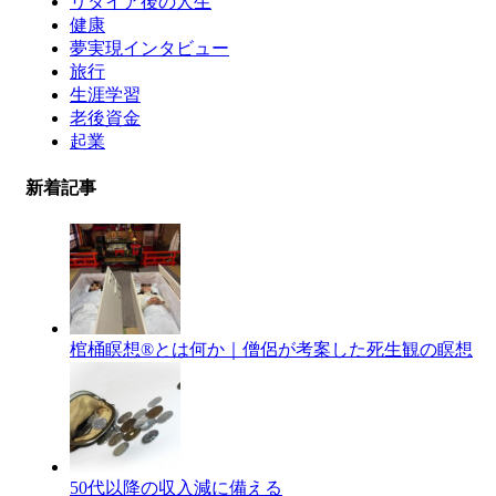
リタイア後の人生
健康
夢実現インタビュー
旅行
生涯学習
老後資金
起業
新着記事
棺桶瞑想®︎とは何か｜僧侶が考案した死生観の瞑想
50代以降の収入減に備える