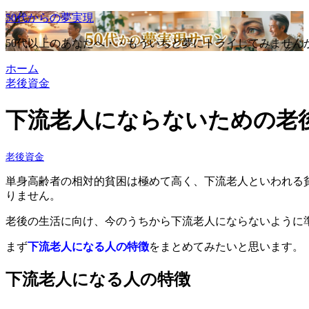
50代からの夢実現
50代以上のあなたへ・・もういちど夢にトライしてみません
ホーム
老後資金
下流老人にならないための老
老後資金
単身高齢者の相対的貧困は極めて高く、下流老人といわれる
りません。
老後の生活に向け、今のうちから下流老人にならないように
まず
下流老人になる人の特徴
をまとめてみたいと思います。
下流老人になる人の特徴