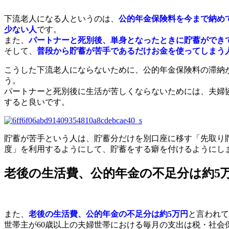
下流老人になる人というのは、
公的年金保険料を今まで納め
少ない人
です。
また、
パートナーと死別後、単身となったときに貯蓄ができ
そして、
普段から貯蓄が苦手であるだけお金を使ってしまう
こうした
下流老人にならないために、公的年金保険料の滞納
う。
パートナーと死別後に生活が苦しくならないためには、夫婦
すると良いです。
貯蓄が苦手という人は、貯蓄分だけを別口座に移す「先取り
度」を利用するようにして、貯蓄をする癖を付けるようにし
老後の生活費、公的年金の不足分は約5
また、
老後の生活費、公的年金の不足分は約5万円
と言われて
世帯主が60歳以上の夫婦世帯における毎月の支出は税・社会