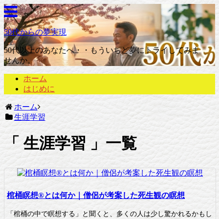
50代からの夢実現
50代以上のあなたへ・・もういちど夢にトライしてみま
せんか。
ホーム
はじめに
ホーム
生涯学習
生涯学習
一覧
棺桶瞑想®︎とは何か｜僧侶が考案した死生観の瞑想
「棺桶の中で瞑想する」と聞くと、多くの人は少し驚かれるかもし